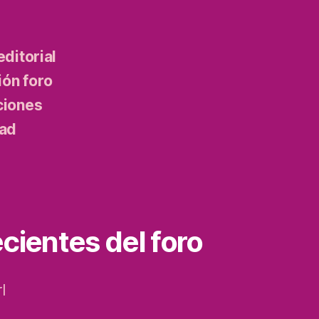
editorial
ón foro
ciones
dad
cientes del foro
l