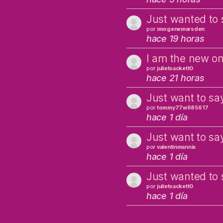
Just wanted to 
por
imogenemarsden
hace 19 horas
I am the new o
por
julietsackett0
hace 21 horas
Just want to say
por
tommy77w985617
hace 1 día
Just want to say
por
valentinmannix
hace 1 día
Just wanted to 
por
julietsackett0
hace 1 día