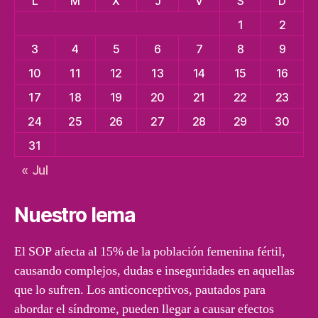
L
M
X
J
V
S
D
1
2
3
4
5
6
7
8
9
10
11
12
13
14
15
16
17
18
19
20
21
22
23
24
25
26
27
28
29
30
31
« Jul
Nuestro lema
El SOP afecta al 15% de la población femenina fértil,
causando complejos, dudas e inseguridades en aquellas
que lo sufren. Los anticonceptivos, pautados para
abordar el síndrome, pueden llegar a causar efectos