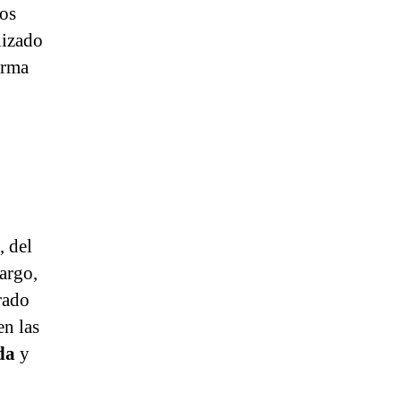
os
lizado
orma
, del
argo,
rado
en las
da
y