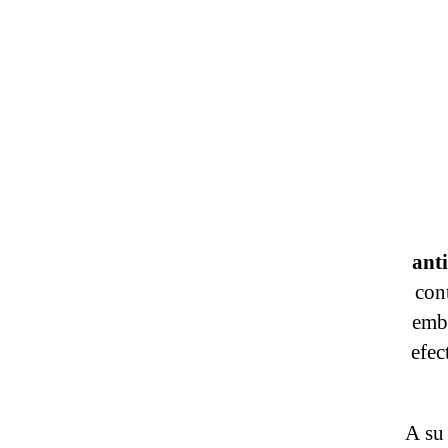
ant
con
emb
efec
A su