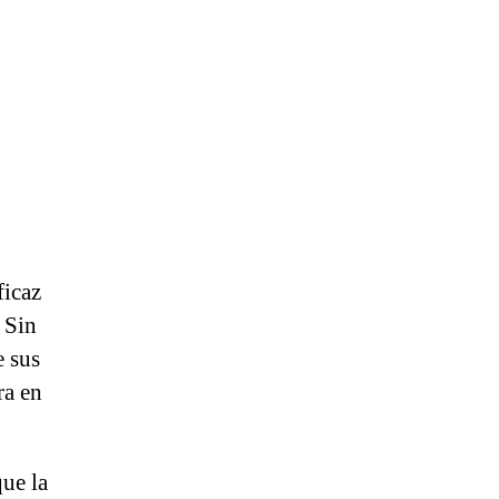
ficaz
. Sin
 sus
ra en
ue la