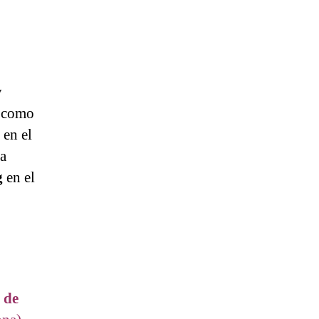
y
) como
 en el
a
g
en el
s de