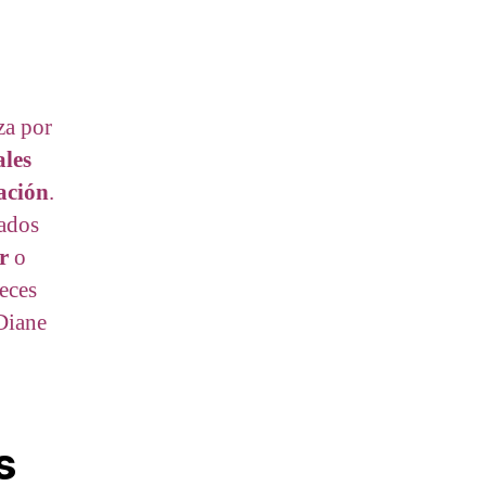
za por
ales
ación
.
iados
r
o
eces
Diane
s