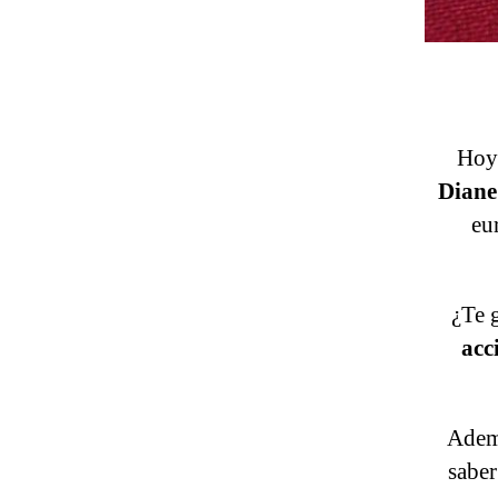
Hoy 
Diane
eu
¿Te 
acc
Ademá
saber