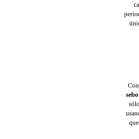
ca
perio
úni
Co
sebo
sól
usa
que