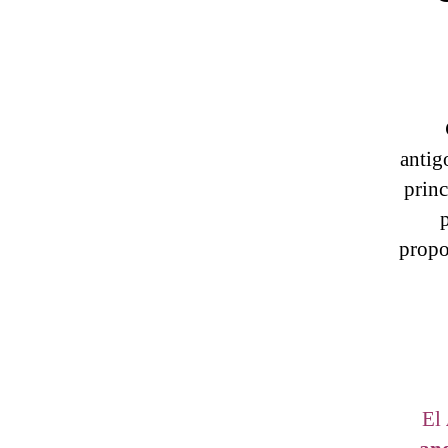
antig
princ
propo
El