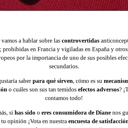
vamos a hablar sobre las
controvertidas
anticoncep
; prohibidas en Francia y vigiladas en España y otros
ropeos por la importancia de uno de sus posibles efec
secundarios.
gustaría saber
para qué sirven
, cómo es su
mecanism
ión
o cuáles son sus tan temidos
efectos adversos
? ¡
contamos todo!
s, si
has sido
o
eres consumidora de Diane
nos gu
 tu opinión ¡Vota en nuestra
encuesta de satisfacció