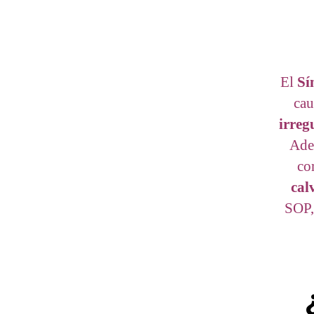
El
Sí
cau
irreg
Adem
co
calv
SOP,