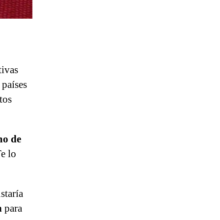
tivas
 países
tos
o de
Te lo
staría
n
para