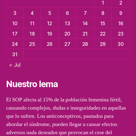
1
2
3
4
5
6
7
8
9
10
11
12
13
14
15
16
17
18
19
20
21
22
23
24
25
26
27
28
29
30
31
« Jul
Nuestro lema
El SOP afecta al 15% de la población femenina fértil,
causando complejos, dudas e inseguridades en aquellas
que lo sufren. Los anticonceptivos, pautados para
abordar el síndrome, pueden llegar a causar efectos
adversos nada deseados que provocan el cese del