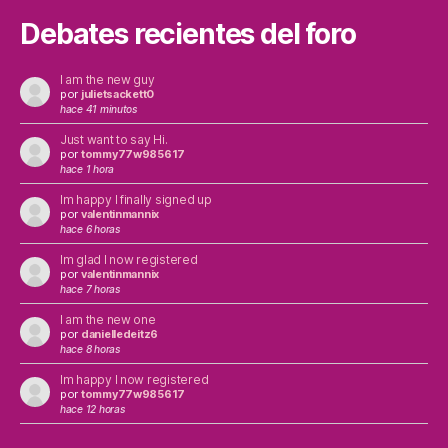
Debates recientes del foro
I am the new guy
por
julietsackett0
hace 41 minutos
Just want to say Hi.
por
tommy77w985617
hace 1 hora
Im happy I finally signed up
por
valentinmannix
hace 6 horas
Im glad I now registered
por
valentinmannix
hace 7 horas
I am the new one
por
danielledeitz6
hace 8 horas
Im happy I now registered
por
tommy77w985617
hace 12 horas