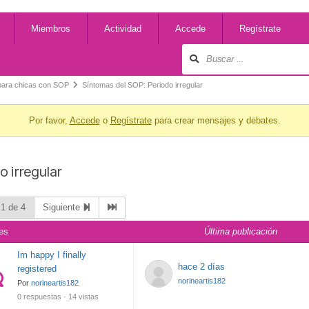
Miembros
Actividad
Accede
Regístrate
para chicas con SOP
Síntomas del SOP: Periodo irregular
Por favor,
Accede
o
Regístrate
para crear mensajes y debates.
o irregular
 1 de 4
Siguiente
es
Última publicación
Im happy I finally
hace 2 días
registered
norineartis182
Por
norineartis182
0 respuestas · 14 vistas