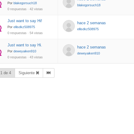
Por
blakegorsuch18
blakegorsuch18
0 respuestas · 42 vistas
Just want to say Hi!
hace 2 semanas
Por
ellisdkz508975
ellisdkz508975
0 respuestas · 54 vistas
Just want to say Hi.
hace 2 semanas
Por
deweyaiken910
deweyaiken910
0 respuestas · 43 vistas
 1 de 4
Siguiente