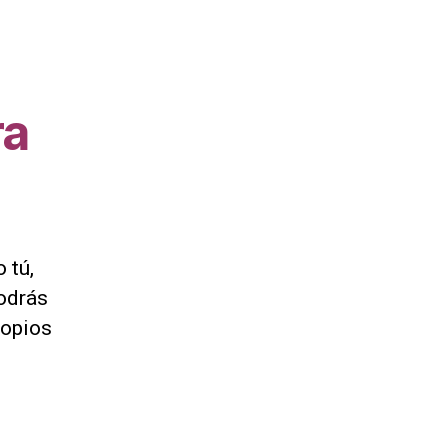
ra
 tú,
odrás
ropios