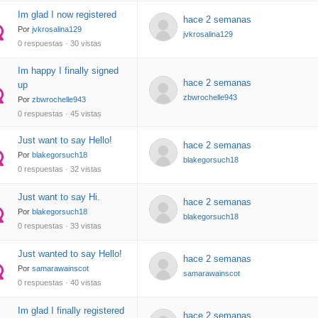
Im glad I now registered
hace 2 semanas
Por
jvkrosalina129
jvkrosalina129
0 respuestas · 30 vistas
Im happy I finally signed
hace 2 semanas
up
zbwrochelle943
Por
zbwrochelle943
0 respuestas · 45 vistas
Just want to say Hello!
hace 2 semanas
Por
blakegorsuch18
blakegorsuch18
0 respuestas · 32 vistas
Just want to say Hi.
hace 2 semanas
Por
blakegorsuch18
blakegorsuch18
0 respuestas · 33 vistas
Just wanted to say Hello!
hace 2 semanas
Por
samarawainscot
samarawainscot
0 respuestas · 40 vistas
Im glad I finally registered
hace 2 semanas