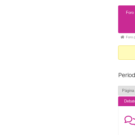
Foro
Foro 
Period
Página
Debat