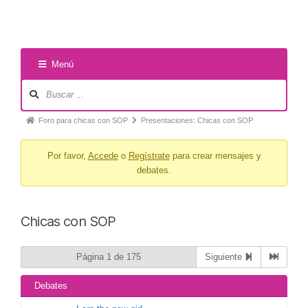
Menú
Foro para chicas con SOP
Presentaciones: Chicas con SOP
Por favor,
Accede
o
Regístrate
para crear mensajes y
debates.
Chicas con SOP
Página 1 de 175
Siguiente
Debates