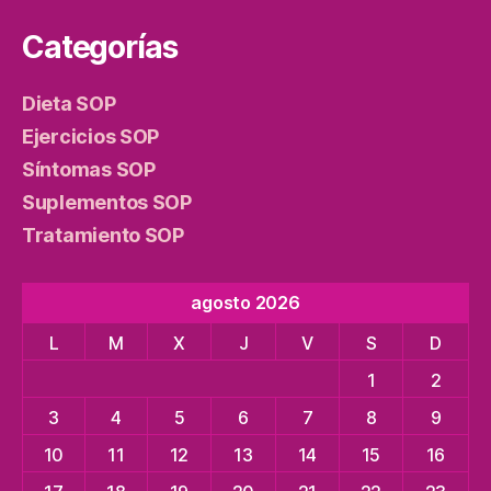
Categorías
Dieta SOP
Ejercicios SOP
Síntomas SOP
Suplementos SOP
Tratamiento SOP
agosto 2026
L
M
X
J
V
S
D
1
2
3
4
5
6
7
8
9
10
11
12
13
14
15
16