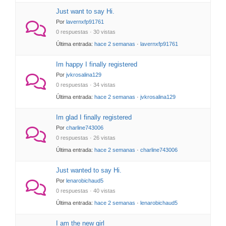
Just want to say Hi.
Por
lavernxfp91761
0 respuestas · 30 vistas
Última entrada:
hace 2 semanas
·
lavernxfp91761
Im happy I finally registered
Por
jvkrosalina129
0 respuestas · 34 vistas
Última entrada:
hace 2 semanas
·
jvkrosalina129
Im glad I finally registered
Por
charline743006
0 respuestas · 26 vistas
Última entrada:
hace 2 semanas
·
charline743006
Just wanted to say Hi.
Por
lenarobichaud5
0 respuestas · 40 vistas
Última entrada:
hace 2 semanas
·
lenarobichaud5
I am the new girl