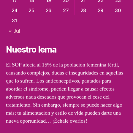
17
18
19
20
21
22
23
24
25
26
27
28
29
30
31
« Jul
Nuestro lema
El SOP afecta al 15% de la población femenina fértil,
causando complejos, dudas e inseguridades en aquellas
que lo sufren. Los anticonceptivos, pautados para
abordar el síndrome, pueden llegar a causar efectos
adversos nada deseados que provocan el cese del
tratamiento. Sin embargo, siempre se puede hacer algo
más; tu alimentación y estilo de vida pueden darte una
nueva oportunidad… ¡Échale ovarios!