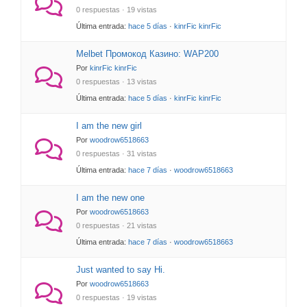
0 respuestas · 19 vistas
Última entrada:
hace 5 días
·
kinrFic kinrFic
Melbet Промокод Казино: WAP200
Por
kinrFic kinrFic
0 respuestas · 13 vistas
Última entrada:
hace 5 días
·
kinrFic kinrFic
I am the new girl
Por
woodrow6518663
0 respuestas · 31 vistas
Última entrada:
hace 7 días
·
woodrow6518663
I am the new one
Por
woodrow6518663
0 respuestas · 21 vistas
Última entrada:
hace 7 días
·
woodrow6518663
Just wanted to say Hi.
Por
woodrow6518663
0 respuestas · 19 vistas