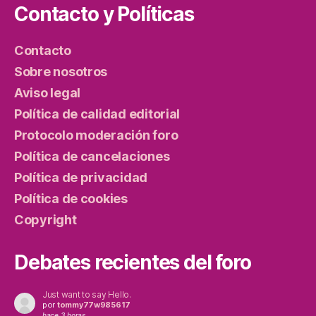
Contacto y Políticas
Contacto
Sobre nosotros
Aviso legal
Política de calidad editorial
Protocolo moderación foro
Política de cancelaciones
Política de privacidad
Política de cookies
Copyright
Debates recientes del foro
Just want to say Hello.
por
tommy77w985617
hace 3 horas