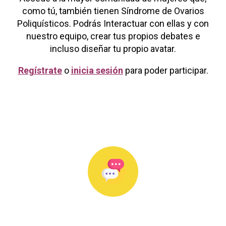
como tú, también tienen Síndrome de Ovarios
Poliquísticos. Podrás Interactuar con ellas y con
nuestro equipo, crear tus propios debates e
incluso diseñar tu propio avatar.
Regístrate
o
inicia sesión
para poder participar.